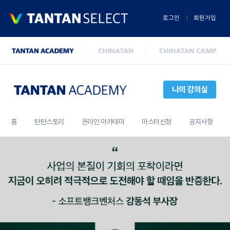
로그인
회원가입
나의 강의실
홈
탄탄스토리
온라인 아카데미
마스터신청
공지사항