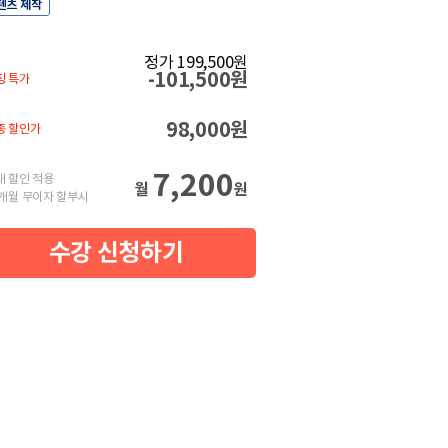
텐츠 제작
정가 199,500원
-101,500원
칭 특가
98,000원
종 할인가
7,200
대 할인 적용
월
원
2개월 무이자 할부시
수강 신청하기