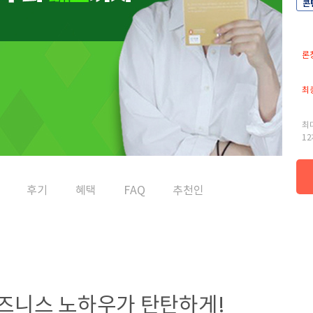
콘
론
최
최
1
후기
혜택
FAQ
추천인
즈니스 노하우가 탄탄하게!