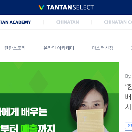
탄탄스토리
온라인 아카데미
마스터신청
By
‘
배
시
온